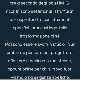
ore a seconda degli obiettivi. Gli
incontri sono settimanali, strutturati
per approfondire con strumenti
specifici i processi legati alla
trasformazione di sé.
Possono essere svolti in
studio,
in un
ambiente pensato per progettare,
riflettere e dedicarsi a se stesse,
oppure online per chi si trova fuori
Parma o ha esigenze spefiche.
Azione e riflessione sono gli ingredienti
base di questo percorso, che ha lo
scopo di offrire nuovi stimoli, punti di